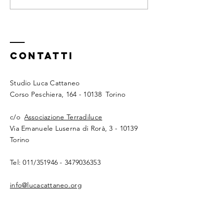
L’allenamento
Reggersi al mancor
…energetico
Contatti
Studio Luca Cattaneo
Corso Peschiera,
164 - 10138
Torino
c/o
Associazione Terradiluce
Via Emanuele Luserna di Rorà, 3 - 10139
Torino​​
Tel: 011/351946 -
3479036353
info@lucacattaneo.org