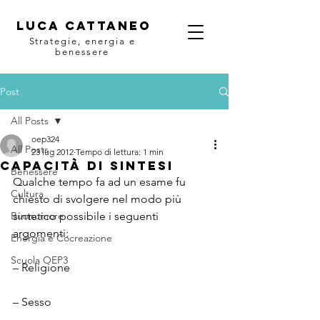
Luca Cattaneo
Strategie, energia e
benessere
Post
All Posts
oep324
All Posts
23 lug 2012
Tempo di lettura: 1 min
Capacità di Sintesi
Benessere
Qualche tempo fa ad un esame fu 
Cultura
chiesto di svolgere nel modo più 
Buonumore
sintetico possibile i seguenti 
argomenti:
Energia e Cocreazione
Scuola OEP3
– Religione
– Sesso