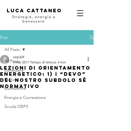
Luca Cattaneo
Strategie, energia e
benessere
Post
All Posts
oep324
All Posts
3 mar 2017
Tempo di lettura: 4 min
Lezioni di orientamento
Benessere
energetico: 1) I “devo”
Cultura
del nostro subdolo Sé
Normativo
Buonumore
Energia e Cocreazione
Scuola OEP3