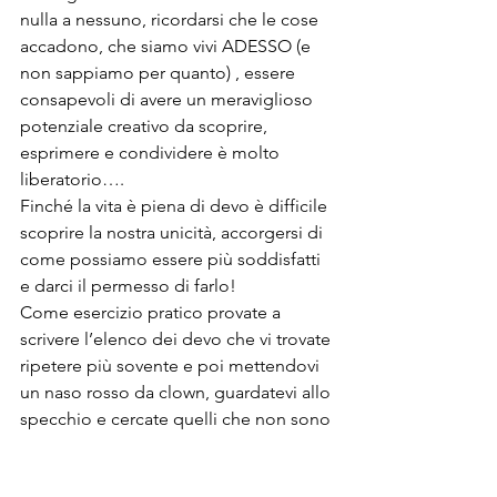
nulla a nessuno, ricordarsi che le cose 
accadono, che siamo vivi ADESSO (e 
non sappiamo per quanto) , essere 
consapevoli di avere un meraviglioso 
potenziale creativo da scoprire, 
esprimere e condividere è molto 
liberatorio….
Finché la vita è piena di devo è difficile 
scoprire la nostra unicità, accorgersi di 
come possiamo essere più soddisfatti 
e darci il permesso di farlo!
Come esercizio pratico provate a 
scrivere l’elenco dei devo che vi trovate 
ripetere più sovente e poi mettendovi 
un naso rosso da clown, guardatevi allo 
specchio e cercate quelli che non sono 
vostri, non vi appartengono, sono 
fasulli e proposti dal Sé normativo-