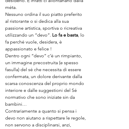
desiderio. E infatti ci allontanano dalla 
méta.
Nessuno ordina il suo piatto preferito 
al ristorante o si dedica alla sua 
passione artistica, sportiva o ricreativa 
utilizzando un “devo”. 
Lo fa e basta
, lo 
fa perché vuole, desidera, è 
appassionato e felice !
Dentro ogni “devo” c’è un rimpianto, 
un immagine precostruita (e spesso 
fasulla) del sé che necessita di essere 
confermata, un dolore derivante dalla 
scarsa conoscenza del proprio mondo 
interiore e dalle suggestioni del Sé 
normativo che sono iniziate sin da 
bambini…
Contrariamente a quanto si pensa i 
devo non aiutano a rispettare le regole, 
non servono a disciplinarsi, anzi, 