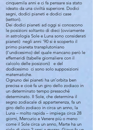
cinquemila anni e ci fa pensare sia stato
ideato da una civiltà superiore. Dodici
segni, dodici pianeti e dodici case
(settori).
Dei dodici pianeti ad oggi si conoscono
le posizioni soltanto di dieci (ovviamente
in astrologia Sole e Luna sono considerati
pianeti) negli anni ’90 si è scoperto il
primo pianeta transplutoniano
(l’undicesimo) del quale mancano però le
effemeridi (tabelle giornaliere con il
calcolo delle posizioni) e del
dodicesimo ci sono solo supposizioni
matematiche.
Ognuno dei pianeti ha un’orbita ben
precisa e cioè fa un giro dello zodiaco in
un determinato tempo pressoché
determinato. Il Sole, che determina il
segno zodiacale di appartenenza, fa un
giro dello zodiaco in circa un anno, la
Luna – molto rapida – impiega circa 28
giorni, Mercurio e Venere più o meno
come il Sole circa un anno, Marte ha un
ciclo di circa 2 anni e mezzo, Giove fa un