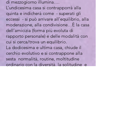
di mezzogiorno illumina….
L’undicesima casa si contrapporrà alla
quinta e indicherà come - superati gli
eccessi - si può arrivare all’equilibrio, alla
moderazione, alla condivisione…È la casa
dell’amicizia (forma più evoluta di
rapporto personale) e delle modalità con
cui si cerca/trova un equilibrio.
La dodicesima e ultima casa, chiude il
cerchio evolutivo e si contrappone alla
sesta normalità, routine, moltitudine
ordinario con la diversità, la solitudine e
lo straordinario. Casa ingiustamente
definita “delle prove”, la dodicesima è un
ponte verso la nuova incarnazione, è la
casa in cui si può sperimentare il
trascendente e il non ordinario ( ad
esempio manicomi, ospedali, orfanotrofi)
e la solitudine che si contrappone alla
moltitudine massificante e livellante della
sesta… È la casa degli infermieri (che si
occupano della salute degli altri) quanto
la sesta è quella dei medici, è la casa dei
folli o dei geni quanto la sesta è quella