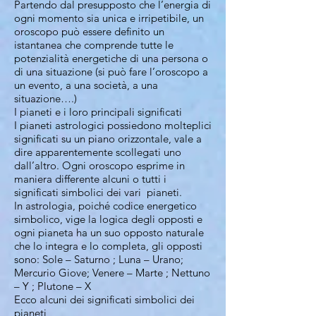
Partendo dal presupposto che l’energia di
ogni momento sia unica e irripetibile, un
oroscopo può essere definito un
istantanea che comprende tutte le
potenzialità energetiche di una persona o
di una situazione (si può fare l’oroscopo a
un evento, a una società, a una
situazione….)
I pianeti e i loro principali significati
I pianeti astrologici possiedono molteplici
significati su un piano orizzontale, vale a
dire apparentemente scollegati uno
dall’altro. Ogni oroscopo esprime in
maniera differente alcuni o tutti i
significati simbolici dei vari pianeti.
In astrologia, poiché codice energetico
simbolico, vige la logica degli opposti e
ogni pianeta ha un suo opposto naturale
che lo integra e lo completa, gli opposti
sono: Sole – Saturno ; Luna – Urano;
Mercurio Giove; Venere – Marte ; Nettuno
– Y ; Plutone – X
Ecco alcuni dei significati simbolici dei
pianeti