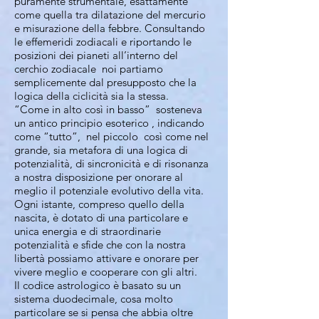
puramente strumentale, esattamente
come quella tra dilatazione del mercurio
e misurazione della febbre. Consultando
le effemeridi zodiacali e riportando le
posizioni dei pianeti all’interno del
cerchio zodiacale noi partiamo
semplicemente dal presupposto che la
logica della ciclicità sia la stessa.
“Come in alto così in basso” sosteneva
un antico principio esoterico , indicando
come “tutto”, nel piccolo così come nel
grande, sia metafora di una logica di
potenzialità, di sincronicità e di risonanza
a nostra disposizione per onorare al
meglio il potenziale evolutivo della vita.
Ogni istante, compreso quello della
nascita, è dotato di una particolare e
unica energia e di straordinarie
potenzialità e sfide che con la nostra
libertà possiamo attivare e onorare per
vivere meglio e cooperare con gli altri.
Il codice astrologico è basato su un
sistema duodecimale, cosa molto
particolare se si pensa che abbia oltre