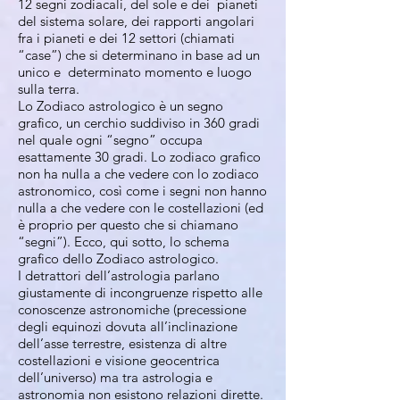
12 segni zodiacali, del sole e dei pianeti
del sistema solare, dei rapporti angolari
fra i pianeti e dei 12 settori (chiamati
“case”) che si determinano in base ad un
unico e determinato momento e luogo
sulla terra.
Lo Zodiaco astrologico è un segno
grafico, un cerchio suddiviso in 360 gradi
nel quale ogni “segno” occupa
esattamente 30 gradi. Lo zodiaco grafico
non ha nulla a che vedere con lo zodiaco
astronomico, così come i segni non hanno
nulla a che vedere con le costellazioni (ed
è proprio per questo che si chiamano
“segni”). Ecco, qui sotto, lo schema
grafico dello Zodiaco astrologico.
I detrattori dell’astrologia parlano
giustamente di incongruenze rispetto alle
conoscenze astronomiche (precessione
degli equinozi dovuta all’inclinazione
dell’asse terrestre, esistenza di altre
costellazioni e visione geocentrica
dell’universo) ma tra astrologia e
astronomia non esistono relazioni dirette.