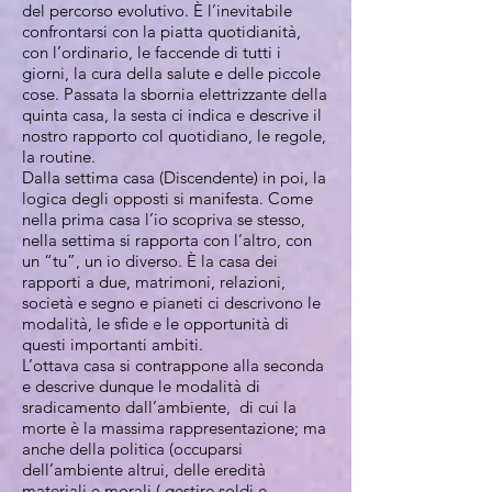
del percorso evolutivo. È l’inevitabile
confrontarsi con la piatta quotidianità,
con l’ordinario, le faccende di tutti i
giorni, la cura della salute e delle piccole
cose. Passata la sbornia elettrizzante della
quinta casa, la sesta ci indica e descrive il
nostro rapporto col quotidiano, le regole,
la routine.
Dalla settima casa (Discendente) in poi, la
logica degli opposti si manifesta. Come
nella prima casa l’io scopriva se stesso,
nella settima si rapporta con l’altro, con
un “tu”, un io diverso. È la casa dei
rapporti a due, matrimoni, relazioni,
società e segno e pianeti ci descrivono le
modalità, le sfide e le opportunità di
questi importanti ambiti.
L’ottava casa si contrappone alla seconda
e descrive dunque le modalità di
sradicamento dall’ambiente, di cui la
morte è la massima rappresentazione; ma
anche della politica (occuparsi
dell’ambiente altrui, delle eredità
materiali e morali ( gestire soldi e