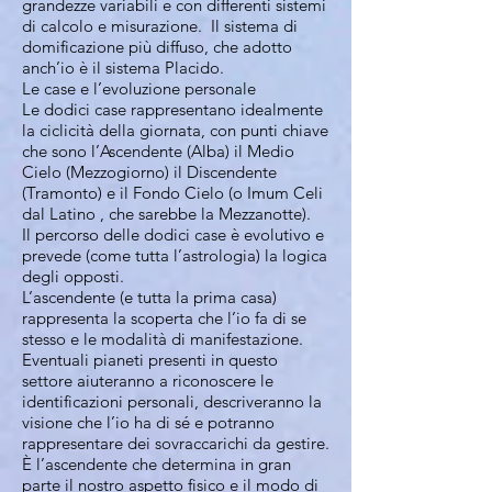
grandezze variabili e con differenti sistemi
di calcolo e misurazione. Il sistema di
domificazione più diffuso, che adotto
anch’io è il sistema Placido.
Le case e l’evoluzione personale
Le dodici case rappresentano idealmente
la ciclicità della giornata, con punti chiave
che sono l’Ascendente (Alba) il Medio
Cielo (Mezzogiorno) il Discendente
(Tramonto) e il Fondo Cielo (o Imum Celi
dal Latino , che sarebbe la Mezzanotte).
Il percorso delle dodici case è evolutivo e
prevede (come tutta l’astrologia) la logica
degli opposti.
L’ascendente (e tutta la prima casa)
rappresenta la scoperta che l’io fa di se
stesso e le modalità di manifestazione.
Eventuali pianeti presenti in questo
settore aiuteranno a riconoscere le
identificazioni personali, descriveranno la
visione che l’io ha di sé e potranno
rappresentare dei sovraccarichi da gestire.
È l’ascendente che determina in gran
parte il nostro aspetto fisico e il modo di