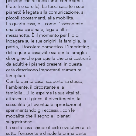
persone che riconosciamo come simili
(fratelli e sorelle). La terza casa (e i suoi
pianeti) è legata alla comunicazione, ai
piccoli spostamenti, alla mobilità.
La quarta casa, è – come L’ascendente -
una casa cardinale, legata alla
mezzanotte. È il momento per l’io di
indagare sulle sue origini, la famiglia, la
patria, il focolare domestico. L’imprinting
della quarta casa vale sia per la famiglia
di origine che per quella che ci si costruirà
da adulti e i pianeti presenti in questa
casa descrivono importanti sfumature
famigliari.
Con la quinta casa, scoperto se stesso,
l’ambiente, il circostante e la
famiglia….l’io esprime la sua vitalità,
attraverso il gioco, il divertimento, la
sessualità (e l’eventuale riproduzione)
sperimentando gli eccessi…con le
modalità che il segno e i pianeti
suggeriranno.
La sesta casa chiude il ciclo evolutivo al di
sotto l’orizzonte e chiude la prima parte