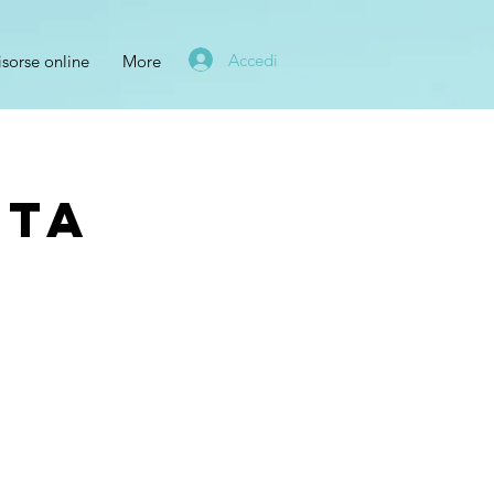
Accedi
isorse online
More
uta