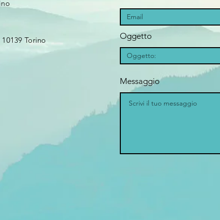
ino
Oggetto
10139 Torino​​
Messaggio