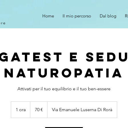
Home
Il mio percorso
Dal blog
R
ere
gatest e sed
Naturopatia
Attivati per il tuo equilibrio e il tuo ben-essere
70
euro
1 ora
1
70 €
Via Emanuele Luserna Di Rorà
o
r