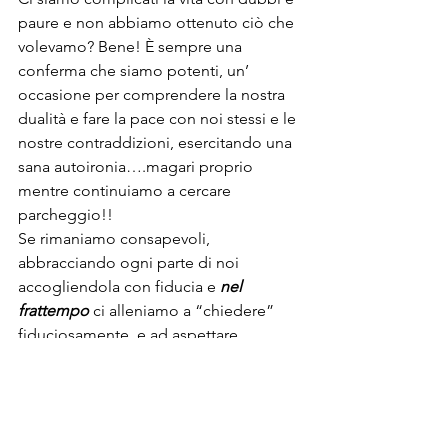
paure e non abbiamo ottenuto ciò che 
volevamo? Bene! È sempre una 
conferma che siamo potenti, un’ 
occasione per comprendere la nostra 
dualità e fare la pace con noi stessi e le 
nostre contraddizioni, esercitando una 
sana autoironia….magari proprio 
mentre continuiamo a cercare 
parcheggio!!
Se rimaniamo consapevoli, 
abbracciando ogni parte di noi 
accogliendola con fiducia e 
nel 
frattempo
 ci alleniamo a “chiedere”  
fiduciosamente  e ad aspettare 
pazientemente le cose che ci servono 
e  per cui ci diamo da fare, correremo il 
rischio di essere molto  più lucidi,  
soddisfatti e meno stressati!