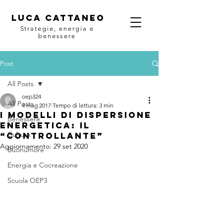
Luca Cattaneo
Strategie, energia e
benessere
Post
All Posts
oep324
All Posts
4 mag 2017
Tempo di lettura: 3 min
I modelli di dispersione
Benessere
energetica: Il
Cultura
“controllante”
Aggiornamento:
29 set 2020
Buonumore
Energia e Cocreazione
Scuola OEP3