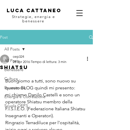
Luca Cattaneo
Strategie, energia e
benessere
Post
All Posts
oep324
All Posts
28 apr 2016
Tempo di lettura: 3 min
SHIATSU
Benessere
Cultura
Buongiorno a tutti, sono nuovo su 
Buonumore
questo BLOG quindi mi presento:
mi chiamo Danilo Castelli e sono un 
Energia e Cocreazione
operatore Shiatsu membro della 
Scuola OEP3
F.I.S.I.E.O. (Federazione Italiana Shiatsu 
Insegnanti e Operatori).
Ringrazio Terradiluce per l’ospitalità, 
inizio oggi a scrivere alcune 